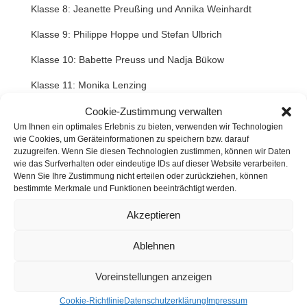
Klasse 8: Jeanette Preußing und Annika Weinhardt
Klasse 9: Philippe Hoppe und Stefan Ulbrich
Klasse 10: Babette Preuss und Nadja Bükow
Klasse 11: Monika Lenzing
Klasse 12: Armin Strauch
Cookie-Zustimmung verwalten
Um Ihnen ein optimales Erlebnis zu bieten, verwenden wir Technologien
Klasse 12: Philipp Mathies und Sascha Deforth
wie Cookies, um Geräteinformationen zu speichern bzw. darauf
zuzugreifen. Wenn Sie diesen Technologien zustimmen, können wir Daten
Landeselternrat: Berit Steinig
wie das Surfverhalten oder eindeutige IDs auf dieser Website verarbeiten.
Wenn Sie Ihre Zustimmung nicht erteilen oder zurückziehen, können
Stand: 30.10.2025
bestimmte Merkmale und Funktionen beeinträchtigt werden.
Akzeptieren
Ablehnen
Voreinstellungen anzeigen
Cookie-Richtlinie
Datenschutzerklärung
Impressum