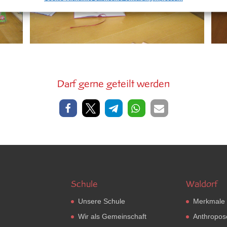
Darf gerne geteilt werden
Schule
Waldorf
Unsere Schule
Merkmale
Wir als Gemeinschaft
Anthropos