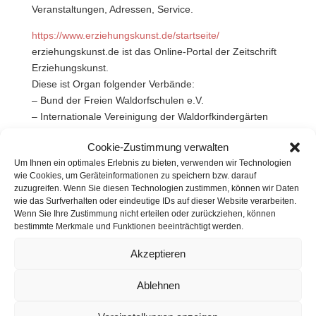
Veranstaltungen, Adressen, Service.
https://www.erziehungskunst.de/startseite/
erziehungskunst.de ist das Online-Portal der Zeitschrift
Erziehungskunst.
Diese ist Organ folgender Verbände:
– Bund der Freien Waldorfschulen e.V.
– Internationale Vereinigung der Waldorfkindergärten
e.V.
Cookie-Zustimmung verwalten
– Pädagogische Forschungsstelle beim Bund der Freien
Um Ihnen ein optimales Erlebnis zu bieten, verwenden wir Technologien
Waldorfschulen e.V.
wie Cookies, um Geräteinformationen zu speichern bzw. darauf
– Freunde der Erziehungskunst Rudolf Steiners e.V.
zuzugreifen. Wenn Sie diesen Technologien zustimmen, können wir Daten
wie das Surfverhalten oder eindeutige IDs auf dieser Website verarbeiten.
https://www.goetheanum.org/en
Wenn Sie Ihre Zustimmung nicht erteilen oder zurückziehen, können
Hochschule für Geisteswissenschaft.
bestimmte Merkmale und Funktionen beeinträchtigt werden.
Akzeptieren
Darf gerne geteilt werden
Ablehnen