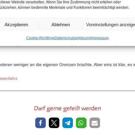
 dieser Website verarbeiten. Wenn Sie Ihre Zustimmung nicht erteilen oder
ückziehen, können bestimmte Merkmale und Funktionen beeinträchtigt werden.
 Klassenfahrt ist für die Gemeinschaftsbildung wichtig und sie sollte au
nz mit Kernthema Klassenfahrt gerufen wurde, kam die Frage auf, für
Akzeptieren
Ablehnen
Voreinstellungen anzeig
rweile stark fortgeschrittene Zeit gab es nicht mehr wirklich die Möglic
Cookie-Richtlinie
Datenschutzerklärung
Impressum
unabhängige Alternative zum Ursprungsplan und der ehemaligen Alter
deren weniger an die eigenen Grenzen brachte. Aber eins ist klar, es 
ssenfahrt
Darf gerne geteilt werden