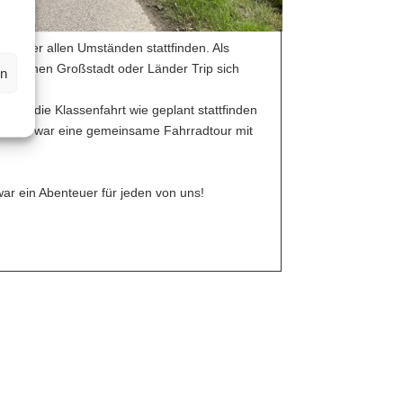
ch unter allen Umständen stattfinden. Als
 welchen Großstadt oder Länder Trip sich
en
hkeit, die Klassenfahrt wie geplant stattfinden
native, war eine gemeinsame Fahrradtour mit
war ein Abenteuer für jeden von uns!