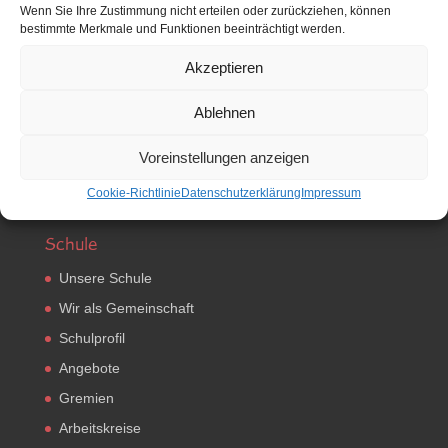
Wenn Sie Ihre Zustimmung nicht erteilen oder zurückziehen, können
Neues
bestimmte Merkmale und Funktionen beeinträchtigt werden.
Aktuelles
Akzeptieren
Termine
Ablehnen
Abschlüsse
Bund der Freien Waldorfschulen
Voreinstellungen anzeigen
Stellenangebote
Cookie-Richtlinie
Datenschutzerklärung
Impressum
Schule
Unsere Schule
Wir als Gemeinschaft
Schulprofil
Angebote
Gremien
Arbeitskreise