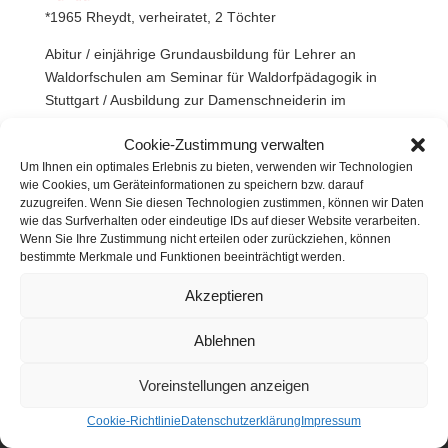
*1965 Rheydt, verheiratet, 2 Töchter
Abitur / einjährige Grundausbildung für Lehrer an
Waldorfschulen am Seminar für Waldorfpädagogik in
Stuttgart / Ausbildung zur Damenschneiderin im
Anschluss Ausbildung zur Handarbeitslehrerin an
Cookie-Zustimmung verwalten
Waldorfschulen / seit 1991 Fachlehrerin für Handarbeit
Um Ihnen ein optimales Erlebnis zu bieten, verwenden wir Technologien
und Schneidern an der RSS / Kostümverwaltung.
wie Cookies, um Geräteinformationen zu speichern bzw. darauf
zuzugreifen. Wenn Sie diesen Technologien zustimmen, können wir Daten
wie das Surfverhalten oder eindeutige IDs auf dieser Website verarbeiten.
Wenn Sie Ihre Zustimmung nicht erteilen oder zurückziehen, können
bestimmte Merkmale und Funktionen beeinträchtigt werden.
Akzeptieren
Ablehnen
Voreinstellungen anzeigen
Cookie-Richtlinie
Datenschutzerklärung
Impressum