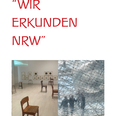
“WIR
ERKUNDEN
NRW”