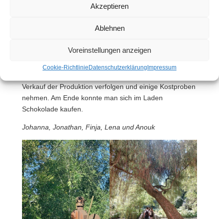
Akzeptieren
beim Betreten des Museums stand man vor einem
Schokoladenladen, der eine sehr große Auswahl von
Ablehnen
Lindt-Schokolade zu bieten hatte. Anschließend
gelangte man in einen tropenartigen Raum, in dem
Voreinstellungen anzeigen
Kakaopflanzen wuchsen. Beim Durchlaufen des
Museums hatte man einen guten Einblick in die
Cookie-Richtlinie
Datenschutzerklärung
Impressum
Schokoladenproduktion. Wir konnten außerdem den
Verkauf der Produktion verfolgen und einige Kostproben
nehmen. Am Ende konnte man sich im Laden
Schokolade kaufen.
Johanna, Jonathan, Finja, Lena und Anouk