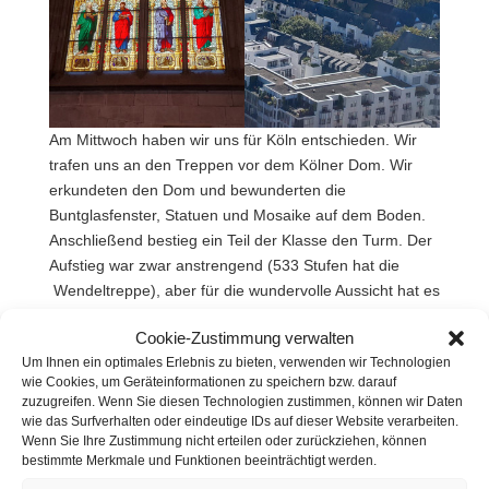
Am Mittwoch haben wir uns für Köln entschieden. Wir
trafen uns an den Treppen vor dem Kölner Dom. Wir
erkundeten den Dom und bewunderten die
Buntglasfenster, Statuen und Mosaike auf dem Boden.
Anschließend bestieg ein Teil der Klasse den Turm. Der
Aufstieg war zwar anstrengend (533 Stufen hat die
Wendeltreppe), aber für die wundervolle Aussicht hat es
sich gelohnt! Danach gingen wir alle gemeinsam zum
Cookie-Zustimmung verwalten
Rhein und veranstalteten ein Picknick.
Um Ihnen ein optimales Erlebnis zu bieten, verwenden wir Technologien
Nach dem gemeinsamen Picknick haben wir uns in
wie Cookies, um Geräteinformationen zu speichern bzw. darauf
zuzugreifen. Wenn Sie diesen Technologien zustimmen, können wir Daten
Gruppen aufgeteilt, die verschiedene Museen besichtigt
wie das Surfverhalten oder eindeutige IDs auf dieser Website verarbeiten.
haben. Einige sind ins Ludwig-Museum gegangen,
Wenn Sie Ihre Zustimmung nicht erteilen oder zurückziehen, können
andere ins Schokoladenmuseum. Das
bestimmte Merkmale und Funktionen beeinträchtigt werden.
Schokoladenmuseum war sehr beeindruckend. Direkt