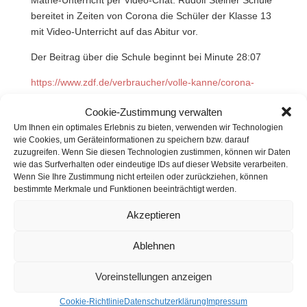
Mathe-Unterricht per Video-Chat: Rudolf Steiner Schule
bereitet in Zeiten von Corona die Schüler der Klasse 13
mit Video-Unterricht auf das Abitur vor.
Der Beitrag über die Schule beginnt bei Minute 28:07
https://www.zdf.de/verbraucher/volle-kanne/corona-
update-mit-dr-christoph-specht-102.html
Cookie-Zustimmung verwalten
Um Ihnen ein optimales Erlebnis zu bieten, verwenden wir Technologien
Darf gerne geteilt werden
wie Cookies, um Geräteinformationen zu speichern bzw. darauf
zuzugreifen. Wenn Sie diesen Technologien zustimmen, können wir Daten
wie das Surfverhalten oder eindeutige IDs auf dieser Website verarbeiten.
Wenn Sie Ihre Zustimmung nicht erteilen oder zurückziehen, können
bestimmte Merkmale und Funktionen beeinträchtigt werden.
Akzeptieren
Ablehnen
Voreinstellungen anzeigen
Cookie-Richtlinie
Datenschutzerklärung
Impressum