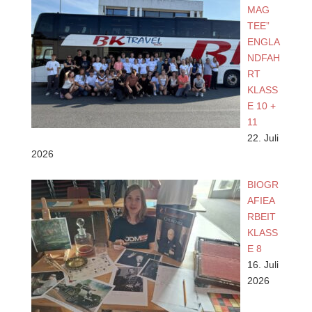
MAG
TEE”
ENGLA
NDFAH
RT
KLASS
E 10 +
11
22. Juli
2026
BIOGR
AFIEA
RBEIT
KLASS
E 8
16. Juli
2026