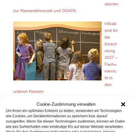
ationen
zur Klassenlehrerzeit und OGATA.
Infoab
end für
die
Einsch
ulung
2027 –
Fachu
nterric
ht in
den
unteren Klassen
Cookie-Zustimmung verwalten
Neueste Beiträge
Um Ihnen ein optimales Erlebnis zu bieten, verwenden wir Technologien
wie Cookies, um Geräteinformationen zu speichern bzw. darauf
INFOR
zuzugreifen. Wenn Sie diesen Technologien zustimmen, können wir Daten
MATIO
wie das Surfverhalten oder eindeutige IDs auf dieser Website verarbeiten.
NSABE