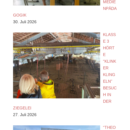
MEDIE
NPÄDA
GOGIK
30. Juli 2026
KLASS
E 3
HÖRT
E
“KLINK
ER
KLING
ELN”
BESUC
H IN
DER
ZIEGELEI
27. Juli 2026
“THEO