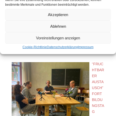
Wenn Sie Ihre Zustimmung nicht erteilen oder zurückziehen, können
bestimmte Merkmale und Funktionen beeinträchtigt werden.
ND
“GEFA
Akzeptieren
HREN
IM
Ablehnen
INTER
NET”
Voreinstellungen anzeigen
3.
August
Cookie-Richtlinie
Datenschutzerklärung
Impressum
2026
“FRUC
HTBAR
ER
AUSTA
USCH”
FORT
BILDU
NGSTA
G