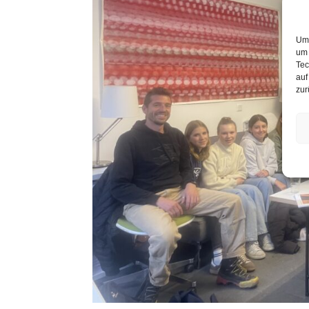
Um 
um 
Tec
auf
zur