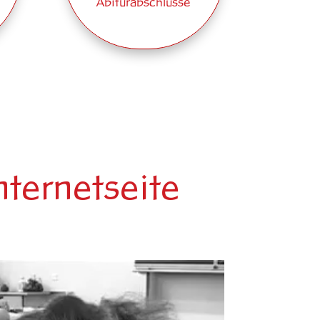
Abiturabschlüsse
nternetseite