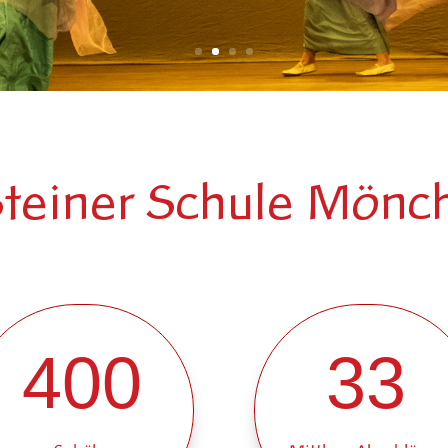
Steiner Schule Mön
400
33