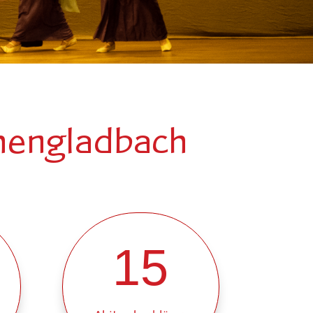
chengladbach
15