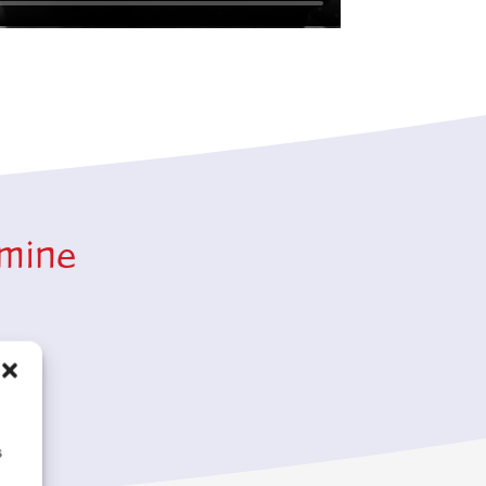
rmine
s