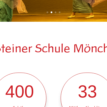
Steiner Schule Mön
400
33