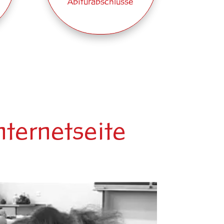
Abiturabschlüsse
nternetseite