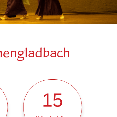
chengladbach
15