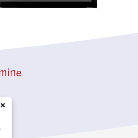
rmine
s