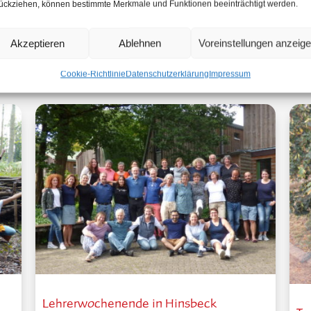
ückziehen, können bestimmte Merkmale und Funktionen beeinträchtigt werden.
Akzeptieren
Ablehnen
Voreinstellungen anzeig
Aktuelles aus unserer Schule
Cookie-Richtlinie
Datenschutzerklärung
Impressum
Lehrerwochenende in Hinsbeck